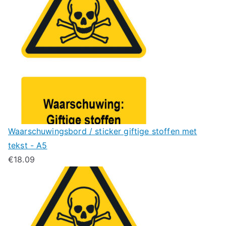
Waarschuwingsbord / sticker giftige stoffen met
tekst - A5
€
18.09