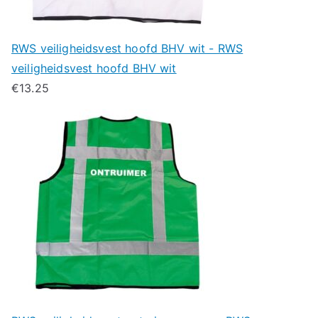
RWS veiligheidsvest hoofd BHV wit - RWS
veiligheidsvest hoofd BHV wit
€
13.25