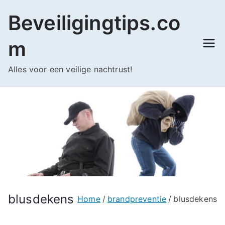
Ga
Beveiligingtips.co
naar
de
m
inhoud
Alles voor een veilige nachtrust!
blusdekens
Home
brandpreventie
blusdekens