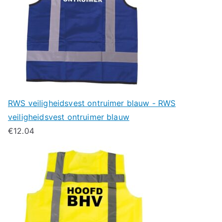
RWS veiligheidsvest ontruimer blauw - RWS
veiligheidsvest ontruimer blauw
€
12.04