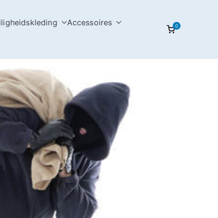
iligheidskleding
Accessoires
0