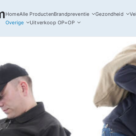
m
Home
Alle Producten
Brandpreventie
Gezondheid
Ve
Overige
Uitverkoop OP=OP