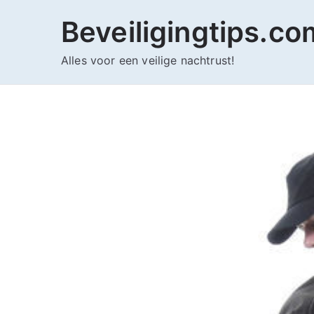
Ga
Beveiligingtips.co
naar
de
Alles voor een veilige nachtrust!
inhoud