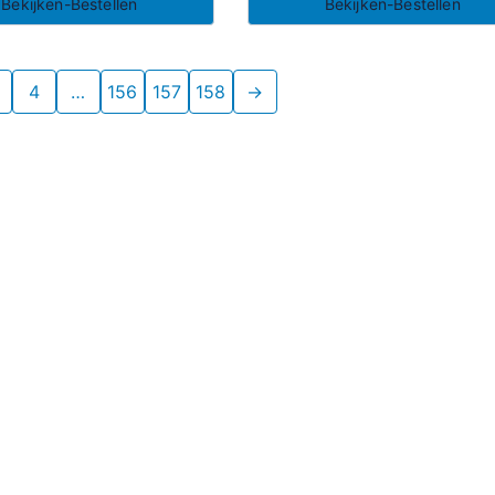
Bekijken-Bestellen
Bekijken-Bestellen
4
…
156
157
158
→