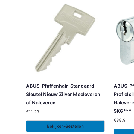
ABUS-Pfaffenhain Standaard
ABUS-Pf
Sleutel Nieuw Zilver Meeleveren
Profielci
of Naleveren
Naleveri
SKG***
€
11.23
€
88.91
Bekijken-Bestellen