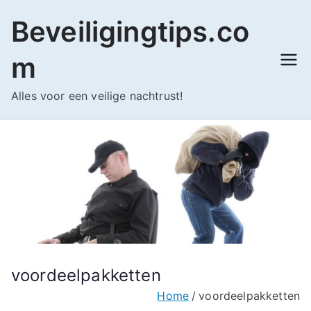
Ga
Beveiligingtips.co
naar
de
m
inhoud
Alles voor een veilige nachtrust!
voordeelpakketten
Home
voordeelpakketten