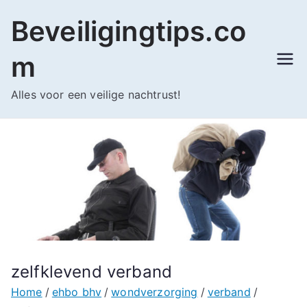
Ga
Beveiligingtips.co
naar
de
m
inhoud
Alles voor een veilige nachtrust!
zelfklevend verband
Home
ehbo bhv
wondverzorging
verband