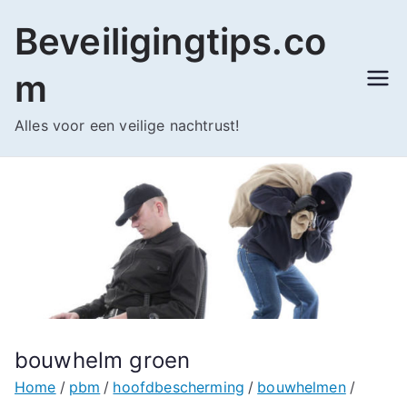
Ga
Beveiligingtips.co
naar
de
m
inhoud
Alles voor een veilige nachtrust!
bouwhelm groen
Home
pbm
hoofdbescherming
bouwhelmen