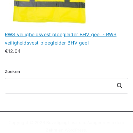
RWS veiligheidsvest ploegleider BHV geel - RWS
veiligheidsvest ploegleider BHV geel
€
12.04
Zoeken
Zoeken
Copyright © 2026
Beveiligingtips.com
. Aangedreven door
Zakra
en
WordPress
.