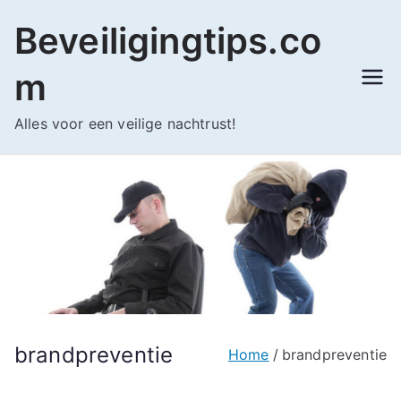
Ga
Beveiligingtips.co
naar
de
m
inhoud
Alles voor een veilige nachtrust!
brandpreventie
Home
brandpreventie