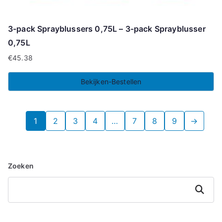
3-pack Sprayblussers 0,75L – 3-pack Sprayblusser
0,75L
€
45.38
Bekijken-Bestellen
1
2
3
4
…
7
8
9
→
Zoeken
Zoeken