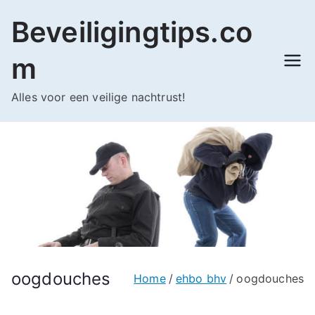
Ga
Beveiligingtips.co
naar
de
m
inhoud
Alles voor een veilige nachtrust!
oogdouches
Home
ehbo bhv
oogdouches