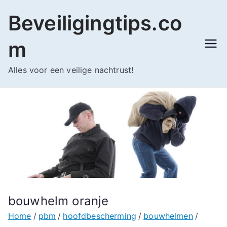
Ga
Beveiligingtips.co
naar
de
m
inhoud
Alles voor een veilige nachtrust!
bouwhelm oranje
Home
pbm
hoofdbescherming
bouwhelmen