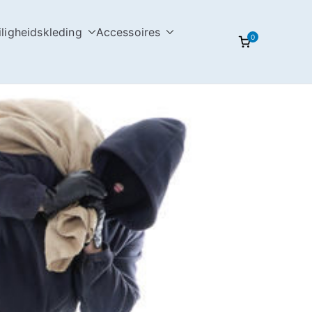
iligheidskleding
Accessoires
0