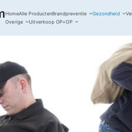
m
Home
Alle Producten
Brandpreventie
Gezondheid
Ve
Overige
Uitverkoop OP=OP