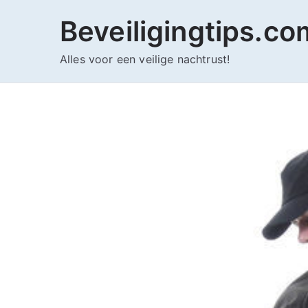
Ga
Beveiligingtips.co
naar
de
Alles voor een veilige nachtrust!
inhoud