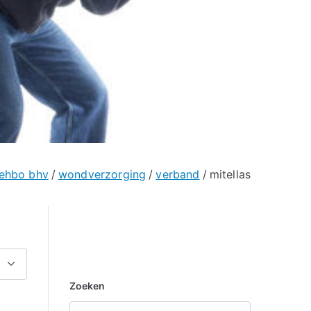
ehbo bhv
wondverzorging
verband
mitellas
Zoeken