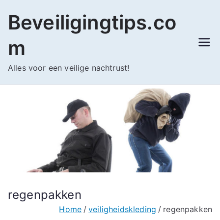
Ga
Beveiligingtips.co
naar
de
m
inhoud
Alles voor een veilige nachtrust!
regenpakken
Home
veiligheidskleding
regenpakken