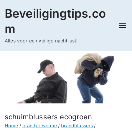
Ga
Beveiligingtips.co
naar
de
m
inhoud
Alles voor een veilige nachtrust!
schuimblussers ecogroen
Home
brandpreventie
brandblussers