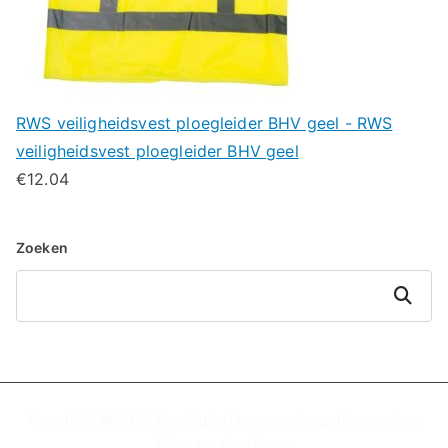
RWS veiligheidsvest ploegleider BHV geel - RWS
veiligheidsvest ploegleider BHV geel
€
12.04
Zoeken
Zoeken
Copyright © 2026
Beveiligingtips.com
. Aangedreven door
Zakra
en
WordPress
.