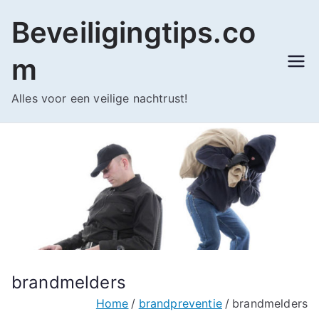
Ga
Beveiligingtips.co
naar
de
m
inhoud
Alles voor een veilige nachtrust!
brandmelders
Home
brandpreventie
brandmelders