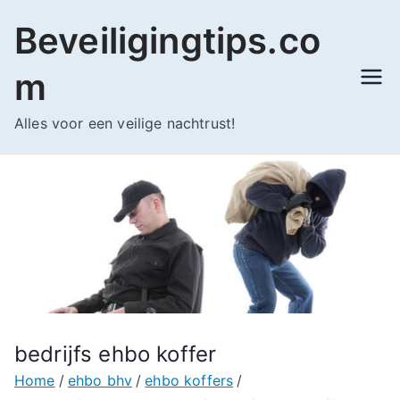
Ga
Beveiligingtips.co
naar
de
m
inhoud
Alles voor een veilige nachtrust!
bedrijfs ehbo koffer
Home
ehbo bhv
ehbo koffers