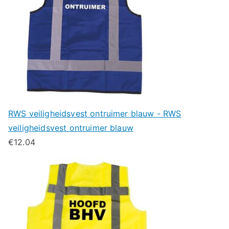
RWS veiligheidsvest ontruimer blauw - RWS
veiligheidsvest ontruimer blauw
€
12.04