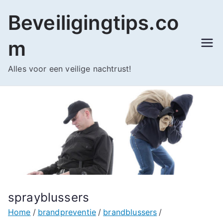
Ga
Beveiligingtips.co
naar
de
m
inhoud
Alles voor een veilige nachtrust!
sprayblussers
Home
brandpreventie
brandblussers