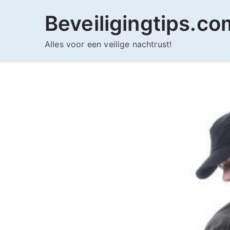
Ga
Beveiligingtips.co
naar
de
Alles voor een veilige nachtrust!
inhoud