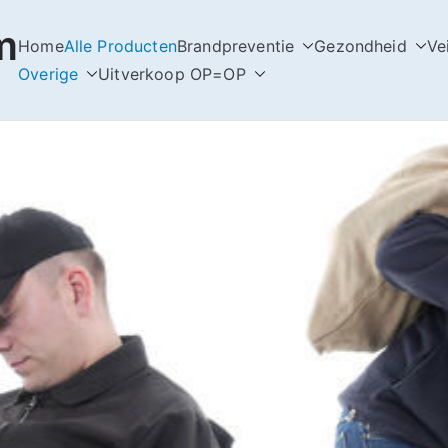
m
Home
Alle Producten
Brandpreventie
Gezondheid
Ve
Overige
Uitverkoop OP=OP