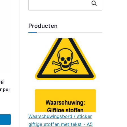
Zoeken
Producten
ig
r per
Waarschuwingsbord / sticker
giftige stoffen met tekst - A5