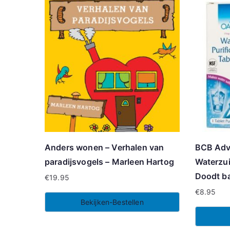
Anders wonen – Verhalen van
BCB Adv
paradijsvogels – Marleen Hartog
Waterzui
Doodt ba
€
19.95
€
8.95
Bekijken-Bestellen