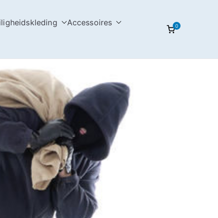
iligheidskleding
Accessoires
0