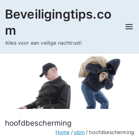
Ga
Beveiligingtips.co
naar
de
m
inhoud
Alles voor een veilige nachtrust!
hoofdbescherming
Home
pbm
hoofdbescherming