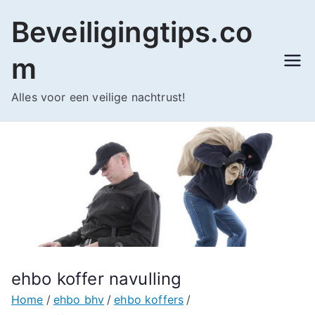
Ga
Beveiligingtips.co
naar
de
m
inhoud
Alles voor een veilige nachtrust!
ehbo koffer navulling
Home
ehbo bhv
ehbo koffers