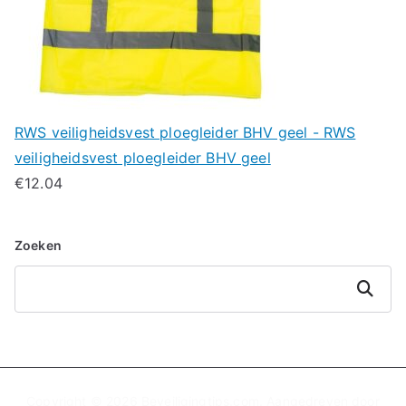
RWS veiligheidsvest ploegleider BHV geel - RWS
veiligheidsvest ploegleider BHV geel
€
12.04
Zoeken
Zoeken
Copyright © 2026
Beveiligingtips.com
. Aangedreven door