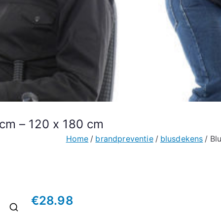
cm – 120 x 180 cm
Home
brandpreventie
blusdekens
Bl
€
28.98