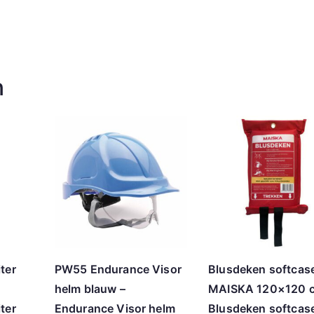
n
ter
PW55 Endurance Visor
Blusdeken softcas
helm blauw –
MAISKA 120×120 c
ter
Endurance Visor helm
Blusdeken softcas