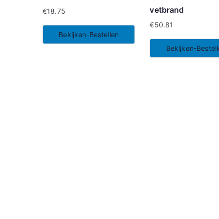
vetbrand
€
18.75
€
50.81
Bekijken-Bestellen
Bekijken-Bestel