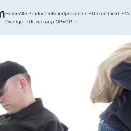
m
Home
Alle Producten
Brandpreventie
Gezondheid
Ve
Overige
Uitverkoop OP=OP