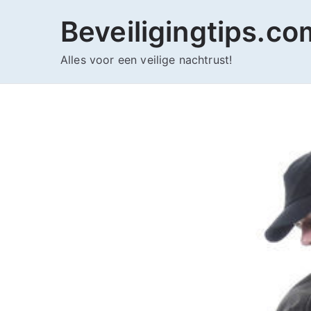
Ga
Beveiligingtips.co
naar
de
Alles voor een veilige nachtrust!
inhoud