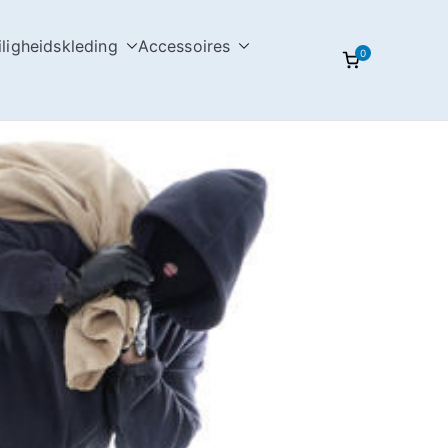
iligheidskleding
Accessoires
0