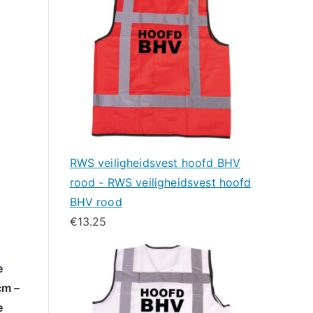
RWS veiligheidsvest hoofd BHV
rood - RWS veiligheidsvest hoofd
BHV rood
€
13.25
e
m –
e