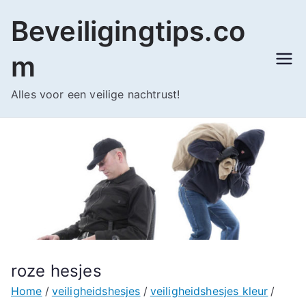
Ga
Beveiligingtips.co
naar
de
m
inhoud
Alles voor een veilige nachtrust!
roze hesjes
Home
veiligheidshesjes
veiligheidshesjes kleur