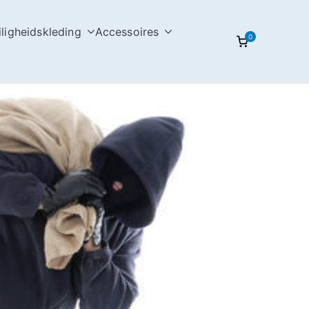
iligheidskleding
Accessoires
0