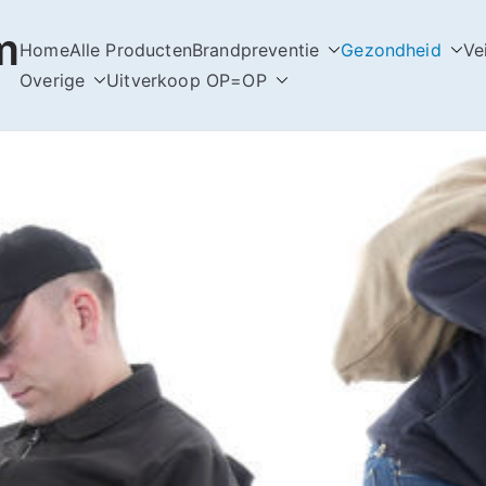
m
Home
Alle Producten
Brandpreventie
Gezondheid
Ve
Overige
Uitverkoop OP=OP