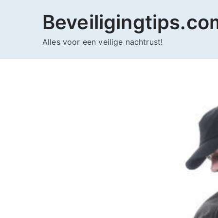
Ga
Beveiligingtips.co
naar
de
Alles voor een veilige nachtrust!
inhoud