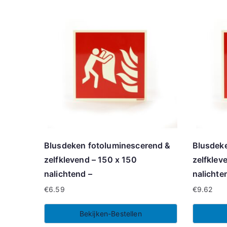
Blusdeken fotoluminescerend &
Blusdek
zelfklevend – 150 x 150
zelfklev
nalichtend –
nalichte
€
6.59
€
9.62
Bekijken-Bestellen