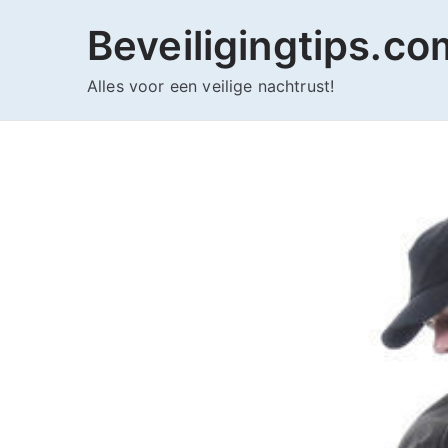
Ga
Beveiligingtips.co
naar
de
Alles voor een veilige nachtrust!
inhoud