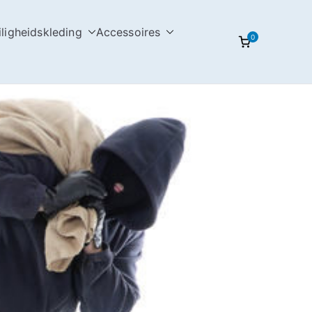
iligheidskleding
Accessoires
0