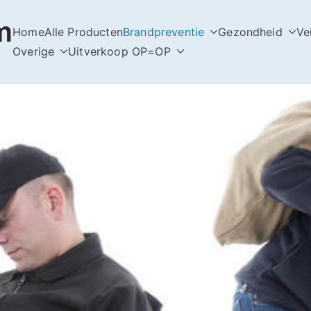
m
Home
Alle Producten
Brandpreventie
Gezondheid
Ve
Overige
Uitverkoop OP=OP