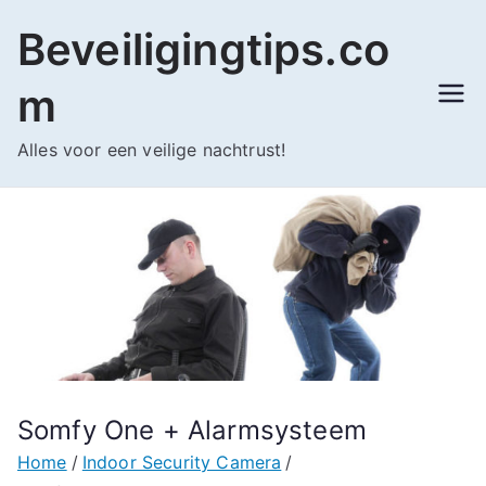
Ga
Beveiligingtips.co
naar
de
m
inhoud
Alles voor een veilige nachtrust!
Somfy One + Alarmsysteem
Home
Indoor Security Camera