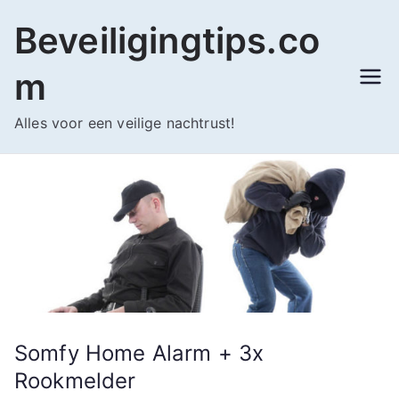
Ga
Beveiligingtips.co
naar
de
m
inhoud
Alles voor een veilige nachtrust!
Somfy Home Alarm + 3x
Rookmelder