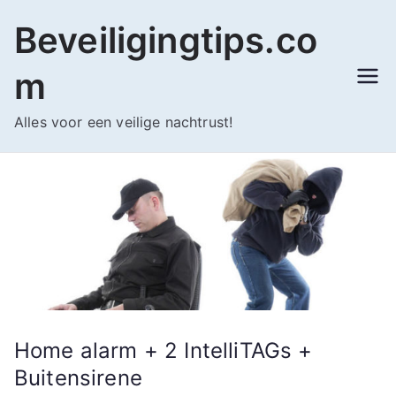
Ga
Beveiligingtips.co
naar
de
m
inhoud
Alles voor een veilige nachtrust!
Home alarm + 2 IntelliTAGs +
Buitensirene