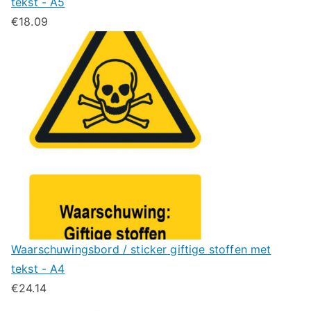
tekst - A5
€
18.09
Waarschuwingsbord / sticker giftige stoffen met
tekst - A4
€
24.14