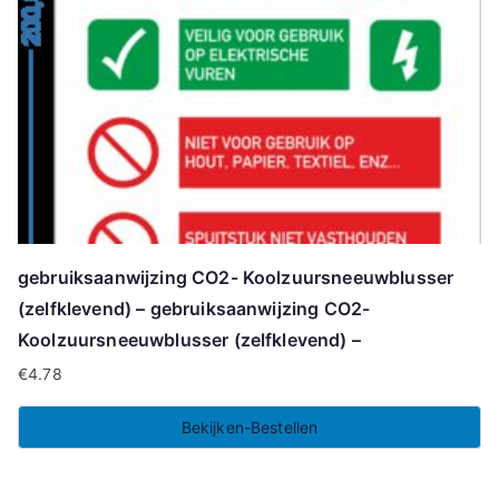
gebruiksaanwijzing CO2- Koolzuursneeuwblusser
(zelfklevend) – gebruiksaanwijzing CO2-
Koolzuursneeuwblusser (zelfklevend) –
€
4.78
Bekijken-Bestellen