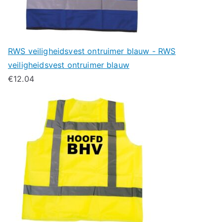
RWS veiligheidsvest ontruimer blauw - RWS
veiligheidsvest ontruimer blauw
€
12.04