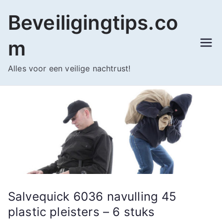
Ga
Beveiligingtips.co
naar
de
m
inhoud
Alles voor een veilige nachtrust!
Salvequick 6036 navulling 45
plastic pleisters – 6 stuks