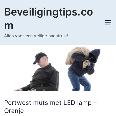
Ga
Beveiligingtips.co
naar
de
m
inhoud
Alles voor een veilige nachtrust!
Portwest muts met LED lamp –
Oranje