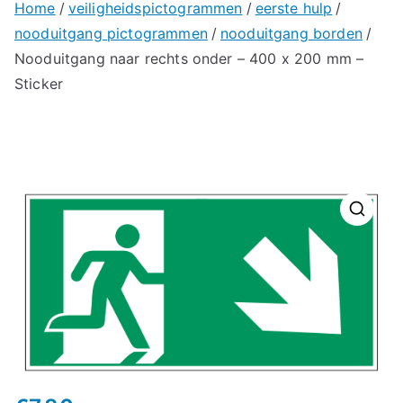
Home
veiligheidspictogrammen
eerste hulp
nooduitgang pictogrammen
nooduitgang borden
Nooduitgang naar rechts onder – 400 x 200 mm –
Sticker
🔍