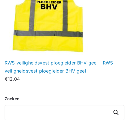
RWS veiligheidsvest ploegleider BHV geel - RWS
veiligheidsvest ploegleider BHV geel
€
12.04
Zoeken
Zoeken