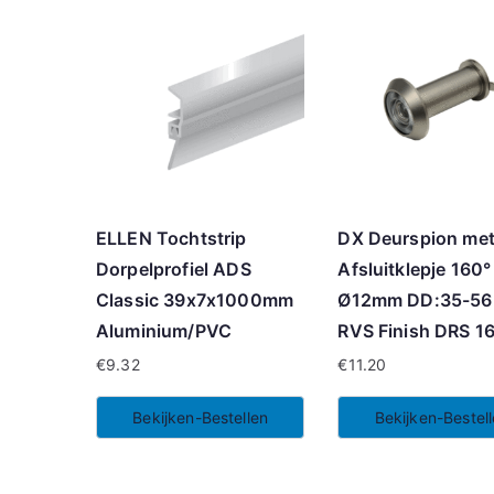
ELLEN Tochtstrip
DX Deurspion me
Dorpelprofiel ADS
Afsluitklepje 160°
Classic 39x7x1000mm
Ø12mm DD:35-5
Aluminium/PVC
RVS Finish DRS 1
€
9.32
€
11.20
Bekijken-Bestellen
Bekijken-Bestel