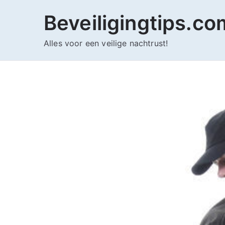
Ga
Beveiligingtips.co
naar
de
Alles voor een veilige nachtrust!
inhoud