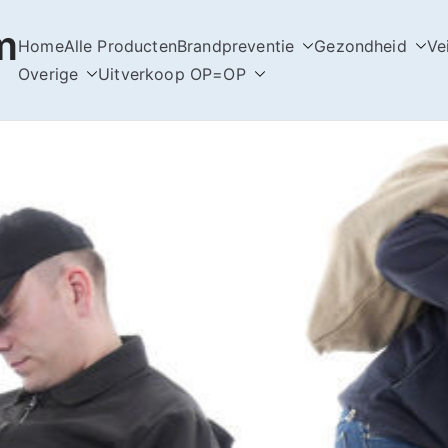
m
Home
Alle Producten
Brandpreventie
Gezondheid
Ve
Overige
Uitverkoop OP=OP