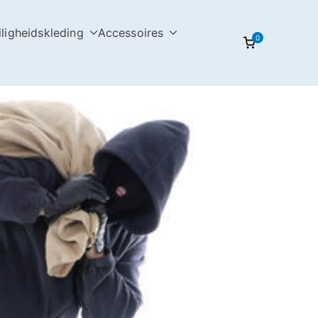
iligheidskleding
Accessoires
0