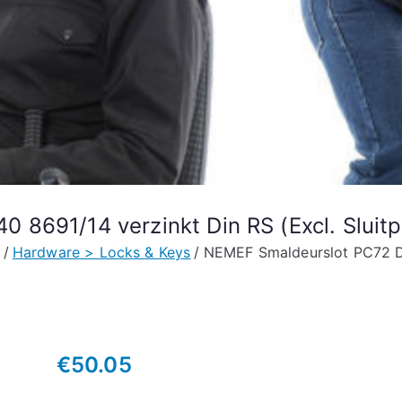
8691/14 verzinkt Din RS (Excl. Sluitp
Hardware > Locks & Keys
NEMEF Smaldeurslot PC72 DM
€
50.05