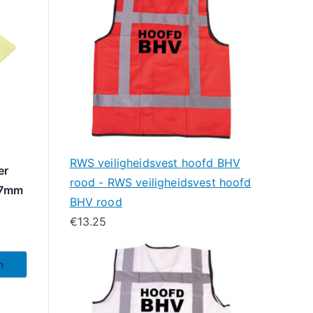
RWS veiligheidsvest hoofd BHV
er
rood - RWS veiligheidsvest hoofd
27mm
BHV rood
€
13.25
n