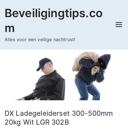
Ga
Beveiligingtips.co
naar
de
m
inhoud
Alles voor een veilige nachtrust!
DX Ladegeleiderset 300-500mm
20kg Wit LGR 302B