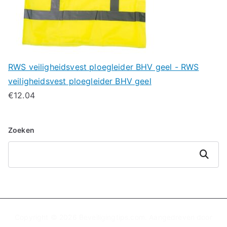
RWS veiligheidsvest ploegleider BHV geel - RWS
veiligheidsvest ploegleider BHV geel
€
12.04
Zoeken
Zoeken
Copyright © 2026
Beveiligingtips.com
. Aangedreven door