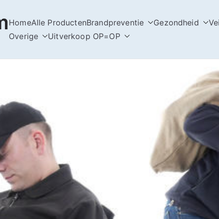
m
Home
Alle Producten
Brandpreventie
Gezondheid
Ve
Overige
Uitverkoop OP=OP