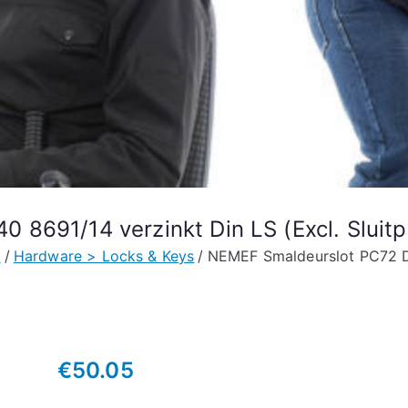
8691/14 verzinkt Din LS (Excl. Sluitp
e
Hardware > Locks & Keys
NEMEF Smaldeurslot PC72 DM
€
50.05