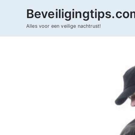
Ga
Beveiligingtips.co
naar
de
Alles voor een veilige nachtrust!
inhoud