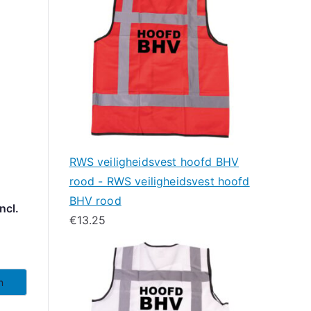
RWS veiligheidsvest hoofd BHV
rood - RWS veiligheidsvest hoofd
BHV rood
ncl.
€
13.25
n