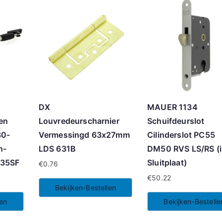
DX
MAUER 1134
 en
Louvredeurscharnier
Schuifdeurslot
80-
Vermessingd 63x27mm
Cilinderslot PC55
h-
LDS 631B
DM50 RVS LS/RS (i
135SF
Sluitplaat)
€
0.76
€
50.22
Bekijken-Bestellen
len
Bekijken-Bestelle