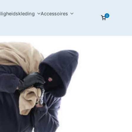
iligheidskleding
Accessoires
0