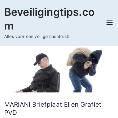
Ga
Beveiligingtips.co
naar
de
m
inhoud
Alles voor een veilige nachtrust!
MARIANI Briefplaat Ellen Grafiet
PVD