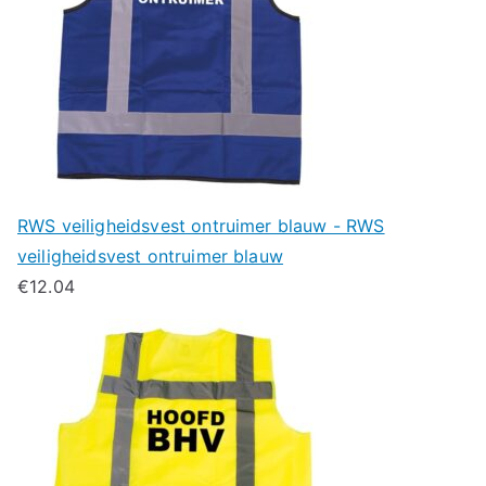
RWS veiligheidsvest ontruimer blauw - RWS
veiligheidsvest ontruimer blauw
€
12.04