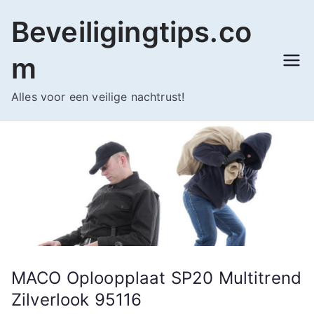
Ga
Beveiligingtips.co
naar
de
m
inhoud
Alles voor een veilige nachtrust!
MACO Oploopplaat SP20 Multitrend
Zilverlook 95116