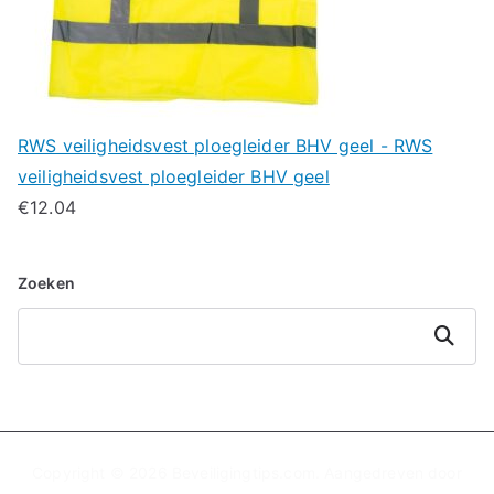
RWS veiligheidsvest ploegleider BHV geel - RWS
veiligheidsvest ploegleider BHV geel
€
12.04
Zoeken
Zoeken
Copyright © 2026
Beveiligingtips.com
. Aangedreven door