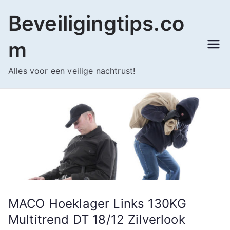
Ga
Beveiligingtips.co
naar
de
m
inhoud
Alles voor een veilige nachtrust!
MACO Hoeklager Links 130KG
Multitrend DT 18/12 Zilverlook