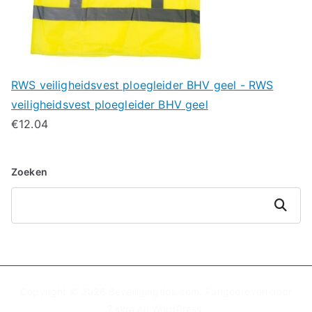
RWS veiligheidsvest ploegleider BHV geel - RWS
veiligheidsvest ploegleider BHV geel
€
12.04
Zoeken
Zoeken
Copyright © 2026
Beveiligingtips.com
. Aangedreven door
Zakra
en
WordPress
.