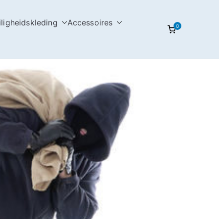
iligheidskleding
Accessoires
0