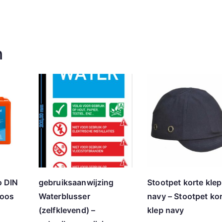
n
o DIN
gebruiksaanwijzing
Stootpet korte klep
doos
Waterblusser
navy – Stootpet ko
(zelfklevend) –
klep navy