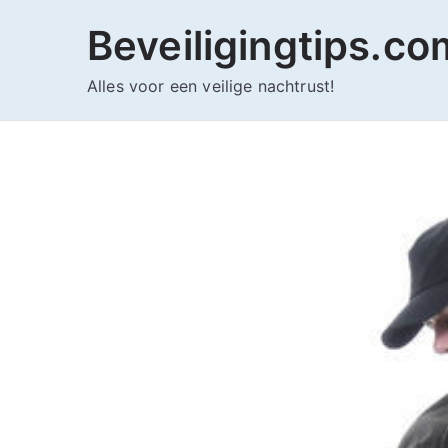
Ga
Beveiligingtips.co
naar
de
Alles voor een veilige nachtrust!
inhoud