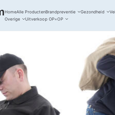
m
Home
Alle Producten
Brandpreventie
Gezondheid
Ve
Overige
Uitverkoop OP=OP