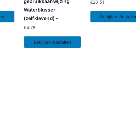
gebruiksaanwijzing
€
20.51
Waterblusser
len
Bekijken-Bestelle
(zelfklevend) –
€
4.78
Bekijken-Bestellen