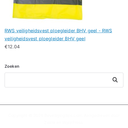
RWS veiligheidsvest ploegleider BHV geel - RWS
veiligheidsvest ploegleider BHV geel
€
12.04
Zoeken
Zoeken
Copyright © 2026
Beveiligingtips.com
. Aangedreven door
Zakra
en
WordPress
.