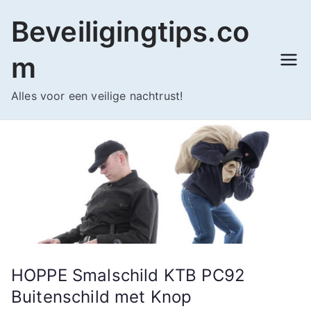
Ga
Beveiligingtips.co
naar
de
m
inhoud
Alles voor een veilige nachtrust!
HOPPE Smalschild KTB PC92
Buitenschild met Knop