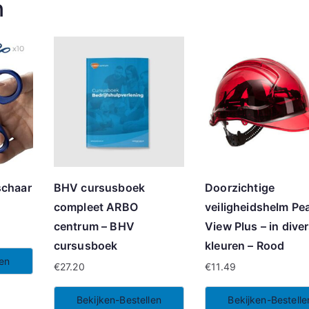
n
schaar
BHV cursusboek
Doorzichtige
compleet ARBO
veiligheidshelm Pe
centrum – BHV
View Plus – in dive
cursusboek
kleuren – Rood
len
€
27.20
€
11.49
Bekijken-Bestellen
Bekijken-Bestelle