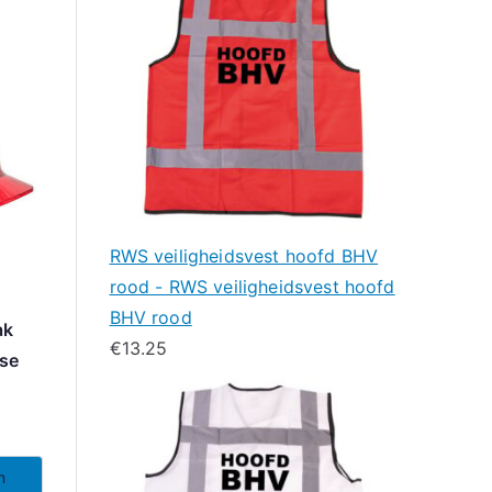
RWS veiligheidsvest hoofd BHV
rood - RWS veiligheidsvest hoofd
BHV rood
ak
€
13.25
rse
n