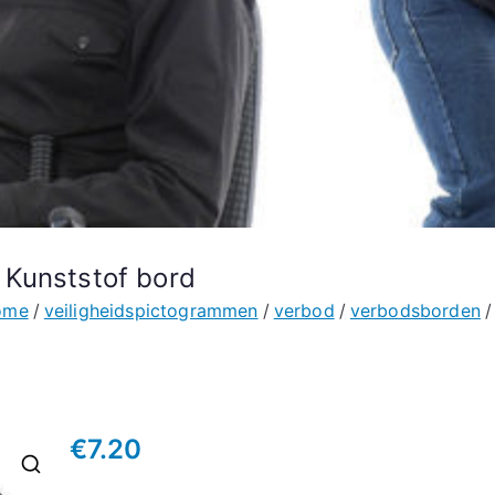
 Kunststof bord
ome
veiligheidspictogrammen
verbod
verbodsborden
€
7.20