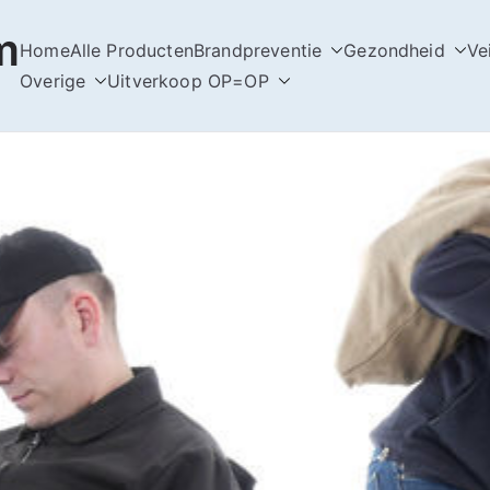
m
Home
Alle Producten
Brandpreventie
Gezondheid
Ve
Overige
Uitverkoop OP=OP