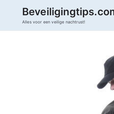
Ga
Beveiligingtips.co
naar
de
Alles voor een veilige nachtrust!
inhoud