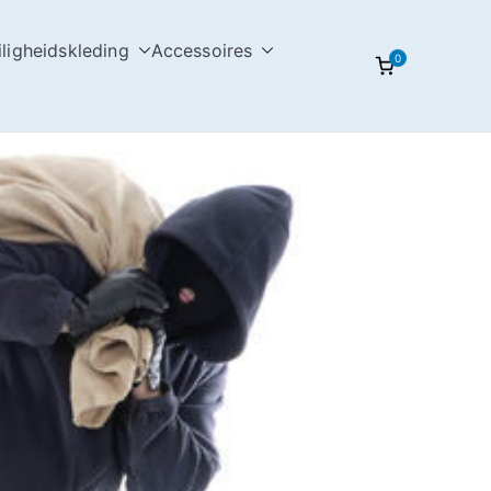
iligheidskleding
Accessoires
0