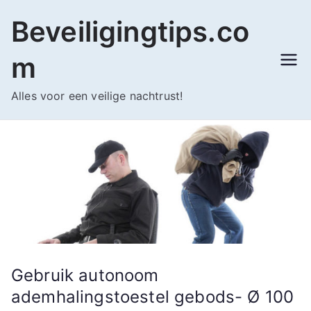
Ga
Beveiligingtips.co
naar
de
m
inhoud
Alles voor een veilige nachtrust!
Gebruik autonoom
ademhalingstoestel gebods- Ø 100