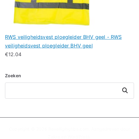
RWS veiligheidsvest ploegleider BHV geel - RWS
veiligheidsvest ploegleider BHV geel
€
12.04
Zoeken
Zoeken
Copyright © 2026
Beveiligingtips.com
. Aangedreven door
Zakra
en
WordPress
.