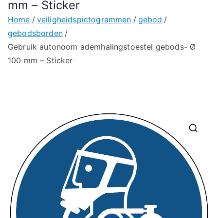
mm – Sticker
Home
veiligheidspictogrammen
gebod
gebodsborden
Gebruik autonoom ademhalingstoestel gebods- Ø
100 mm – Sticker
🔍