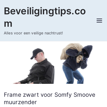
Ga
Beveiligingtips.co
naar
de
m
inhoud
Alles voor een veilige nachtrust!
Frame zwart voor Somfy Smoove
muurzender