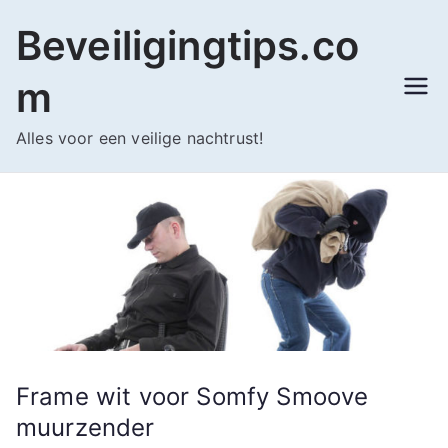
Ga
Beveiligingtips.co
naar
de
m
inhoud
Alles voor een veilige nachtrust!
Frame wit voor Somfy Smoove
muurzender