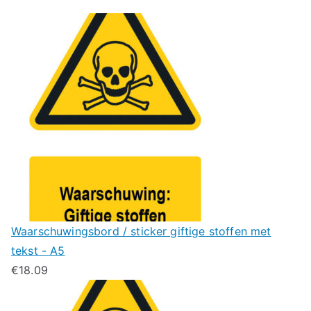
Waarschuwingsbord / sticker giftige stoffen met
tekst - A5
€
18.09