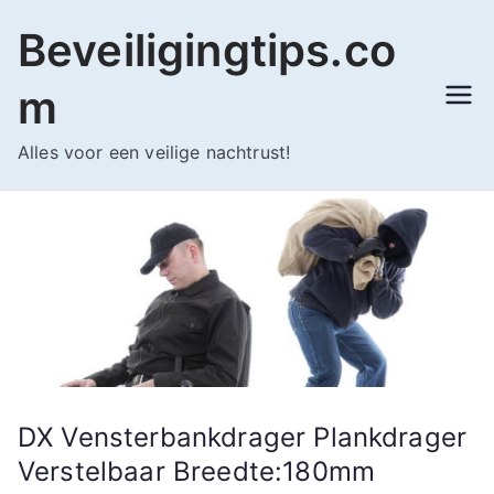
Ga
Beveiligingtips.co
naar
de
m
inhoud
Alles voor een veilige nachtrust!
DX Vensterbankdrager Plankdrager
Verstelbaar Breedte:180mm