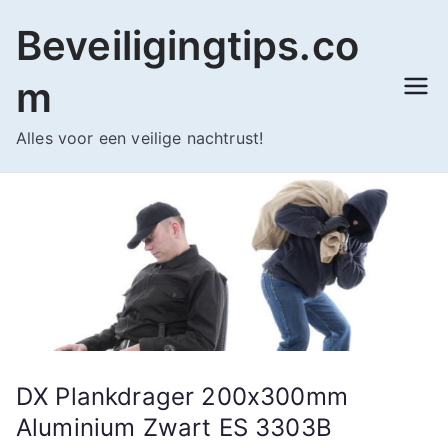
Ga
Beveiligingtips.co
naar
de
m
inhoud
Alles voor een veilige nachtrust!
DX Plankdrager 200x300mm
Aluminium Zwart ES 3303B