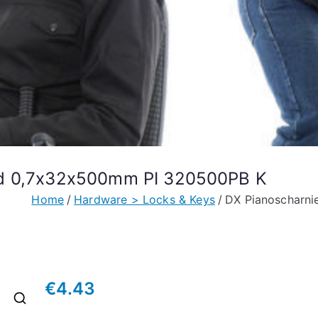
gd 0,7x32x500mm PI 320500PB K
Home
Hardware > Locks & Keys
DX Pianoscharn
€
4.43