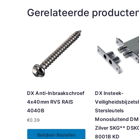
Gerelateerde producte
DX Anti-Inbraakschroef
DX Insteek-
4x40mm RVS RAIS
Veiligheidsbijzets
4040B
Stersleutels
Monosluitend D
€
0.39
Zilver SKG** DSK
Bekijken-Bestellen
8001B KD