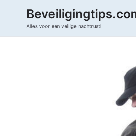
Ga
Beveiligingtips.co
naar
de
Alles voor een veilige nachtrust!
inhoud