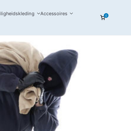
iligheidskleding
Accessoires
0