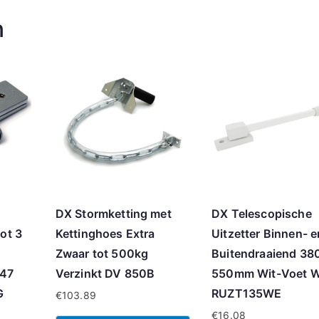
n
DX Stormketting met
DX Telescopische
lot 3
Kettinghoes Extra
Uitzetter Binnen- e
Zwaar tot 500kg
Buitendraaiend 38
M47
Verzinkt DV 850B
550mm Wit-Voet W
G
RUZT135WE
€
103.89
€
16.08