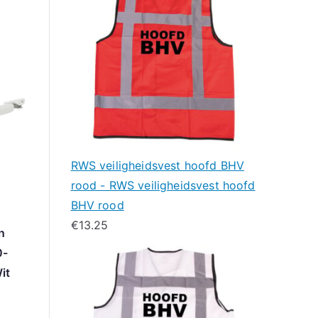
RWS veiligheidsvest hoofd BHV
rood - RWS veiligheidsvest hoofd
BHV rood
€
13.25
n
0-
it