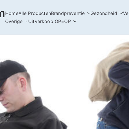
m
Home
Alle Producten
Brandpreventie
Gezondheid
Ve
Overige
Uitverkoop OP=OP