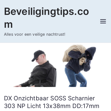
Ga
Beveiligingtips.co
naar
de
m
inhoud
Alles voor een veilige nachtrust!
DX Onzichtbaar SOSS Scharnier
303 NP Licht 13x38mm DD:17mm