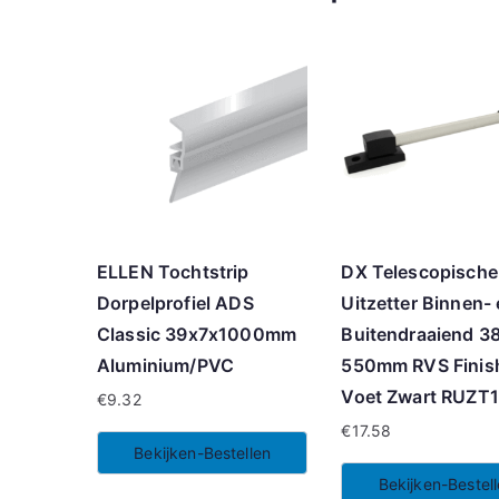
ELLEN Tochtstrip
DX Telescopische
Dorpelprofiel ADS
Uitzetter Binnen-
Classic 39x7x1000mm
Buitendraaiend 3
Aluminium/PVC
550mm RVS Finis
Voet Zwart RUZT
€
9.32
€
17.58
Bekijken-Bestellen
Bekijken-Bestel