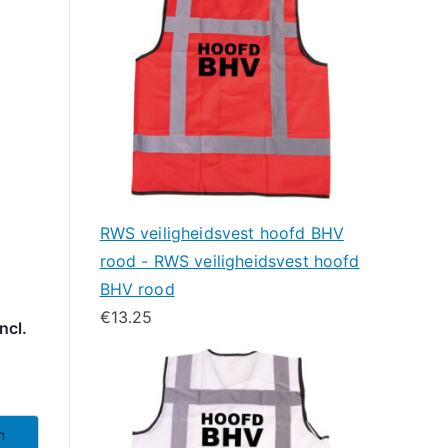
RWS veiligheidsvest hoofd BHV
rood - RWS veiligheidsvest hoofd
BHV rood
€
13.25
ncl.
n