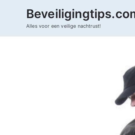
Ga
Beveiligingtips.co
naar
de
Alles voor een veilige nachtrust!
inhoud