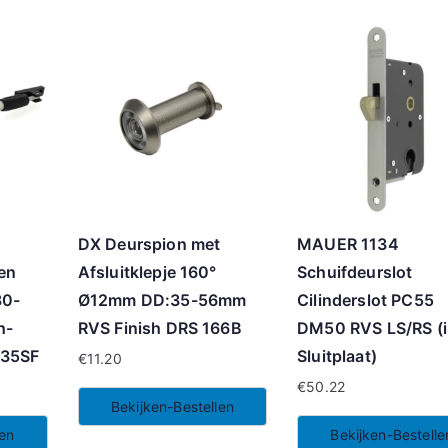
DX Deurspion met
MAUER 1134
 en
Afsluitklepje 160°
Schuifdeurslot
80-
Ø12mm DD:35-56mm
Cilinderslot PC55
h-
RVS Finish DRS 166B
DM50 RVS LS/RS (i
135SF
Sluitplaat)
€
11.20
€
50.22
Bekijken-Bestellen
len
Bekijken-Bestelle