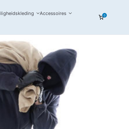
iligheidskleding
Accessoires
0