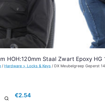
mm HOH:120mm Staal Zwart Epoxy HG 
e
Hardware > Locks & Keys
DX Meubelgreep Geperst 1
€
2.54