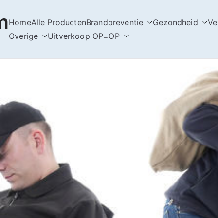
m
Home
Alle Producten
Brandpreventie
Gezondheid
Ve
Overige
Uitverkoop OP=OP