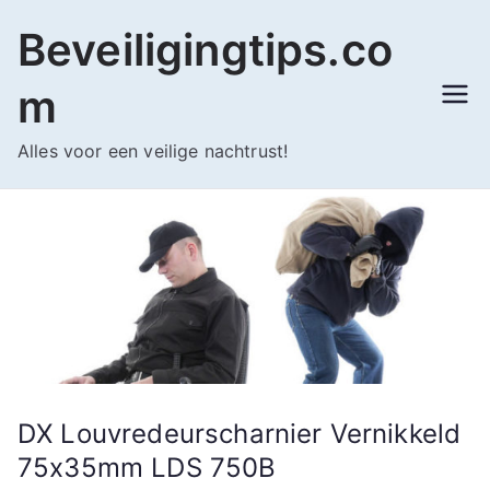
Ga
Beveiligingtips.co
naar
de
m
inhoud
Alles voor een veilige nachtrust!
DX Louvredeurscharnier Vernikkeld
75x35mm LDS 750B