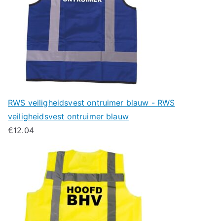
RWS veiligheidsvest ontruimer blauw - RWS
veiligheidsvest ontruimer blauw
€
12.04