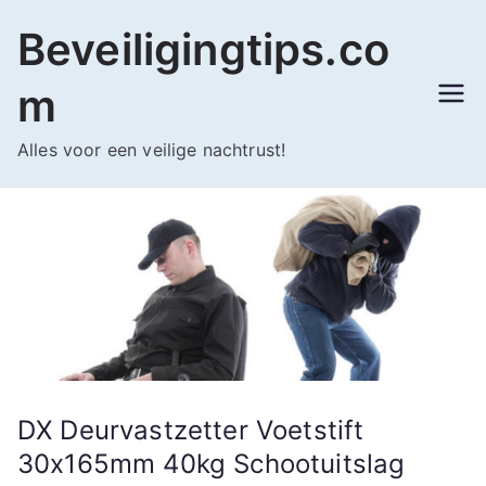
Ga
Beveiligingtips.co
naar
de
m
inhoud
Alles voor een veilige nachtrust!
DX Deurvastzetter Voetstift
30x165mm 40kg Schootuitslag