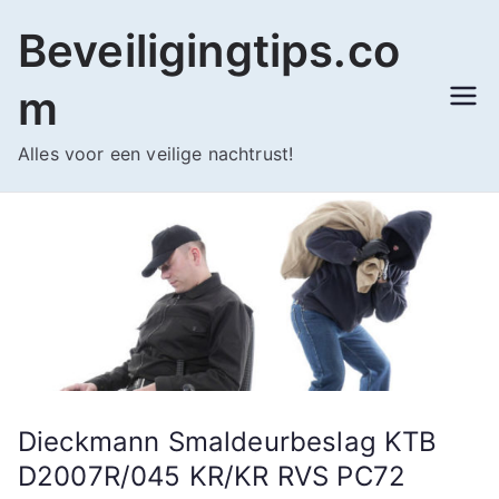
Ga
Beveiligingtips.co
naar
de
m
inhoud
Alles voor een veilige nachtrust!
Dieckmann Smaldeurbeslag KTB
D2007R/045 KR/KR RVS PC72